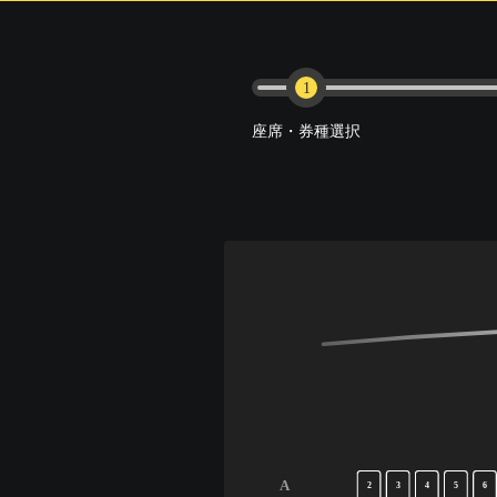
1
座席・券種選択
A
2
3
4
5
6