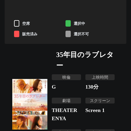
空席
選択中
販売済み
選択不可
35年目のラブレタ
ー
映倫
上映時間
G
130
分
劇場
スクリーン
THEATER
Screen 1
ENYA