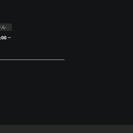
ール
00 ~
す