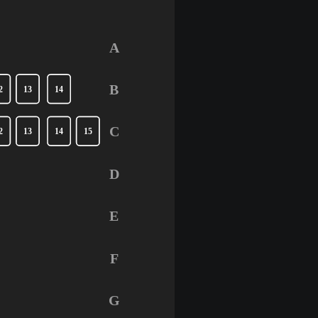
A
B
2
13
14
C
2
13
14
15
D
E
F
G