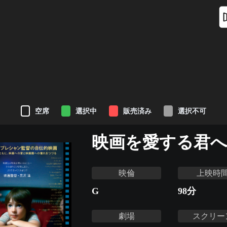
空席
選択中
販売済み
選択不可
映画を愛する君
映倫
上映時
G
98
分
劇場
スクリー