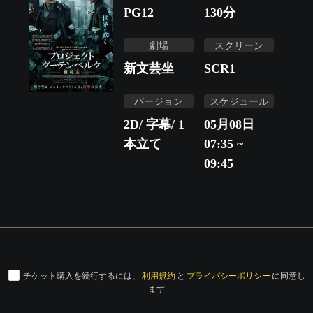
PG12
130
分
劇場
スクリーン
新文芸坐
SCR1
バージョン
スケジュール
2D/ 字幕/ 1
05月08日
本立て
07:35 ~
09:45
チケット購入を続行するには、
利用規約
と
プライバシーポリシー
に同意し
ます