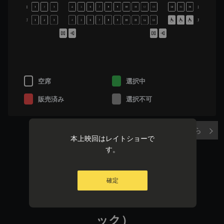
I
I
1
2
3
4
5
6
7
8
9
10
11
12
13
14
15
16
J
J
1
2
3
4
5
6
7
8
9
10
11
12
13
空席
選択中
販売済み
選択不可
実際の座席表はこちら
本上映回はレイトショーで
す。
名探偵コナン 隻
確定
眼の残像（せきが
んのフラッシュバ
ック）