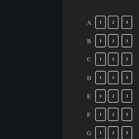
A
1
2
3
B
1
2
3
C
1
2
3
D
1
2
3
E
1
2
3
F
1
2
3
G
1
2
3