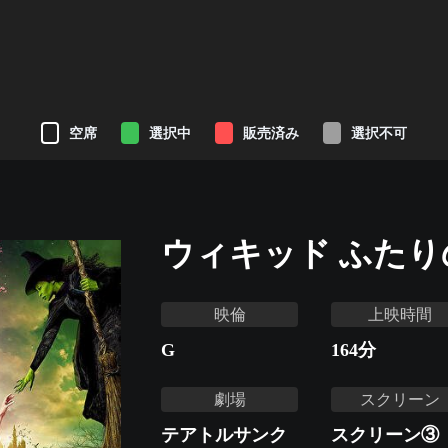
空席
選択中
販売済み
選択不可
ウィキッド ふたり
映倫
上映時間
G
164
分
劇場
スクリーン
テアトルサンク
スクリーン③