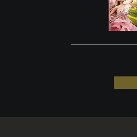
© Copyright(c) iikogyo corporation. All rights reserved., inc. All Right
Reserved.