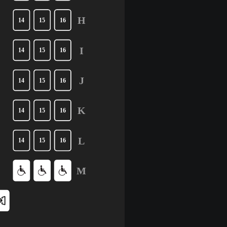
H
14
15
16
I
14
15
16
J
14
15
16
K
14
15
16
L
14
15
16
M