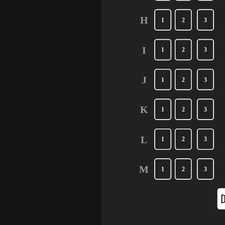
H
1
2
3
I
1
2
3
J
1
2
3
K
1
2
3
L
1
2
3
M
1
2
3