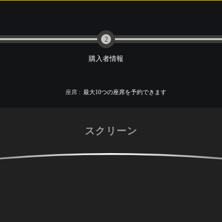
2
購入者情報
座席
:
最大
10
つの座席を予約できます
スクリーン