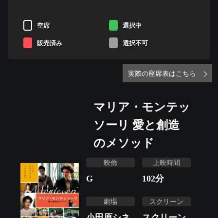
空席
選択中
販売済み
選択不可
実際の座席表はこちら
マリア・モンテッ
ソーリ 愛と創造
のメソッド
映倫
上映時間
G
102
分
劇場
スクリーン
小田原シネ
スクリーン