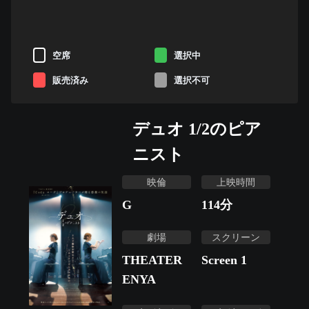
空席
選択中
販売済み
選択不可
デュオ 1/2のピア
ニスト
映倫
上映時間
G
114
分
劇場
スクリーン
THEATER
Screen 1
ENYA