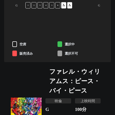
G
G
1
2
3
4
5
6
空席
選択中
販売済み
選択不可
ファレル・ウィリ
アムス：ピース・
バイ・ピース
映倫
上映時間
G
100
分