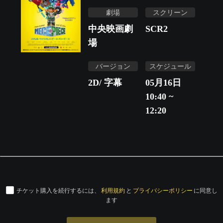
劇場
スクリーン
中央映画劇
SCR2
場
バージョン
スケジュール
2D/ 字幕
05月16日
10:40 ~
12:20
チケット購入を続行するには、
利用規約
と
プライバシーポリシー
に同意し
ます