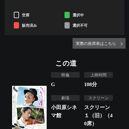
空席
選択中
販売済み
選択不可
実際の座席表はこちら
この道
映倫
上映時間
G
108
分
劇場
スクリーン
小田原シネ
スクリーン
マ館
１（旧）（4
0席）