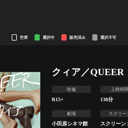
空席
選択中
販売済み
選択不可
クィア／QUEER
映倫
上映時
R15+
138
分
劇場
スクリー
小田原シネマ館
スクリーン