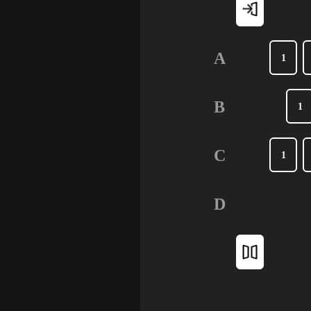
A
1
B
1
C
1
D