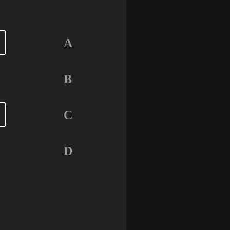
A
B
C
D