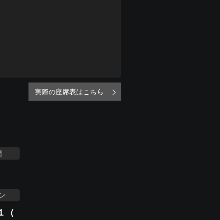
実際の座席表はこちら
間
ン
１（