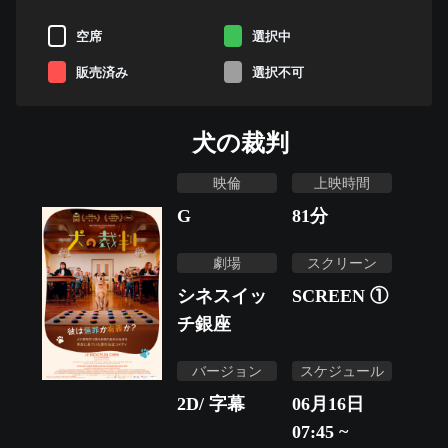
空席
選択中
販売済み
選択不可
犬の裁判
映倫
上映時間
G
81
分
劇場
スクリーン
シネスイッ
SCREEN ①
チ銀座
バージョン
スケジュール
2D/ 字幕
06月16日
07:45 ~