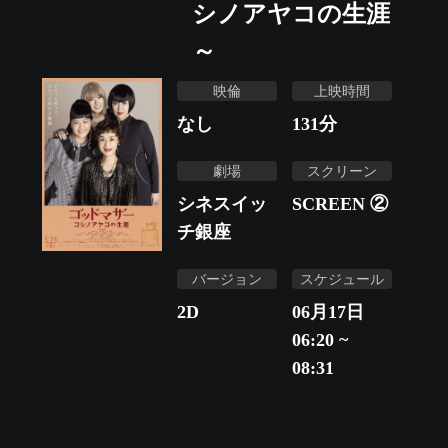
シノアヤコの生涯
～
映倫
上映時間
なし
131
分
劇場
スクリーン
シネスイッ
SCREEN ②
チ銀座
バージョン
スケジュール
2D
06月17日
06:20 ~
08:31