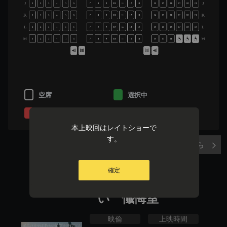
J
J
1
2
3
4
5
6
7
8
9
10
11
12
13
14
15
16
17
18
19
K
K
1
2
3
4
5
6
7
8
9
10
11
12
13
14
15
16
17
18
19
L
L
1
2
3
4
5
6
7
8
9
10
11
12
13
14
15
16
17
18
19
M
M
1
2
3
4
5
6
7
8
9
10
11
12
13
14
15
16
空席
選択中
販売済み
選択不可
本上映回はレイトショーで
す。
実際の座席表はこちら
確定
岸辺露伴は動かな
い 懺悔室
映倫
上映時間