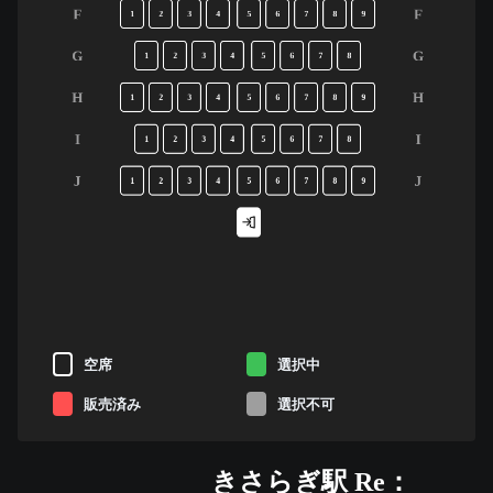
F
F
1
2
3
4
5
6
7
8
9
G
G
1
2
3
4
5
6
7
8
H
H
1
2
3
4
5
6
7
8
9
I
I
1
2
3
4
5
6
7
8
J
J
1
2
3
4
5
6
7
8
9
空席
選択中
販売済み
選択不可
きさらぎ駅 Re：