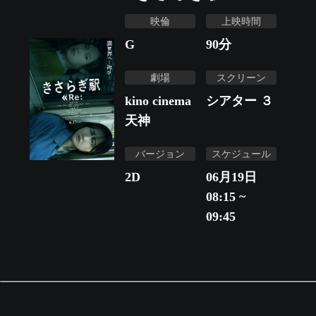
映倫
上映時間
G
90
分
劇場
スクリーン
kino cinema
シアター ３
天神
バージョン
スケジュール
2D
06月19日
08:15 ~
09:45