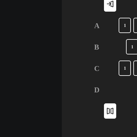
A
1
B
1
C
1
D