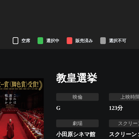
空席
選択中
販売済み
選択不可
教皇選挙
映倫
上映時
G
123
分
劇場
スクリー
小田原シネマ館
スクリーン