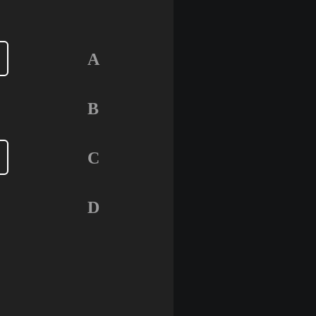
A
B
C
D