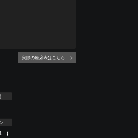
実際の座席表はこちら
間
ン
１（