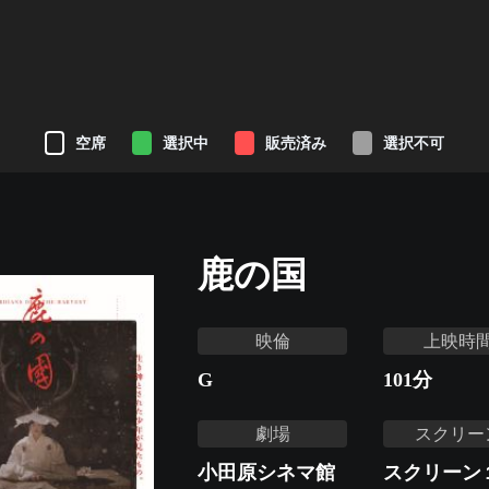
空席
選択中
販売済み
選択不可
鹿の国
映倫
上映時
G
101
分
劇場
スクリー
小田原シネマ館
スクリーン