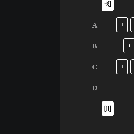
A
1
B
1
C
1
D