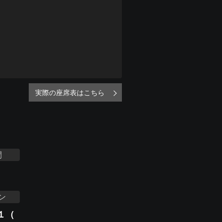
実際の座席表はこちら
間
ン
１（