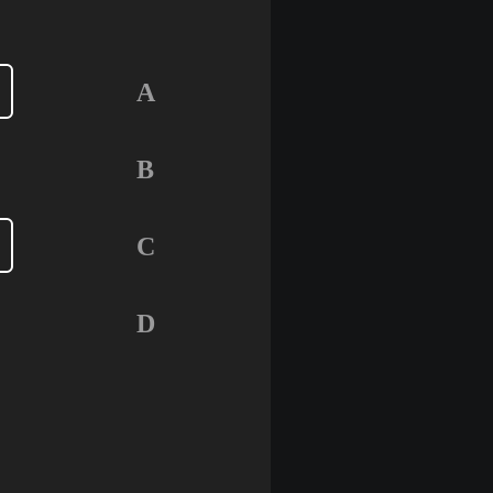
A
B
C
D