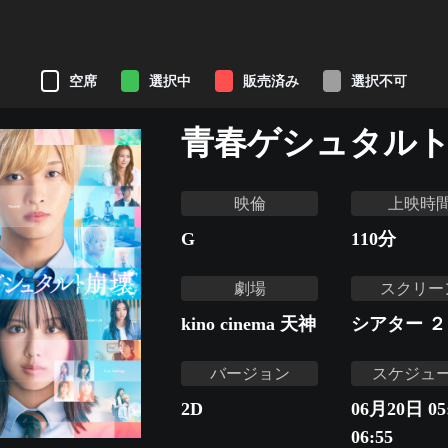
空席
選択中
販売済み
選択不可
青春ゲシュタル
映倫
上映時
G
110
分
劇場
スクリー
kino cinema 天神
シアター ２
バージョン
スケジュ
2D
06月20日 05:
06:55