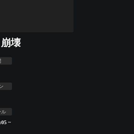
ト崩壊
間
ン
ール
05 ~