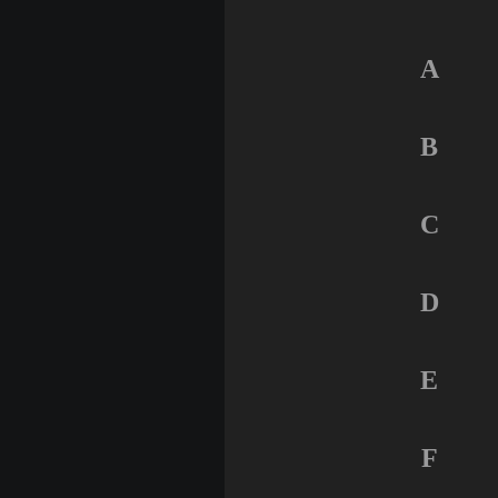
A
B
C
D
E
F