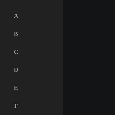
A
B
C
D
E
F