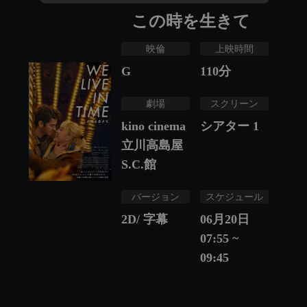
この時を生きて
映倫
上映時間
G
110
分
劇場
スクリーン
kino cinema
シアター 1
立川高島屋
S.C.館
バージョン
スケジュール
2D/ 字幕
06月20日
07:55 ~
09:45