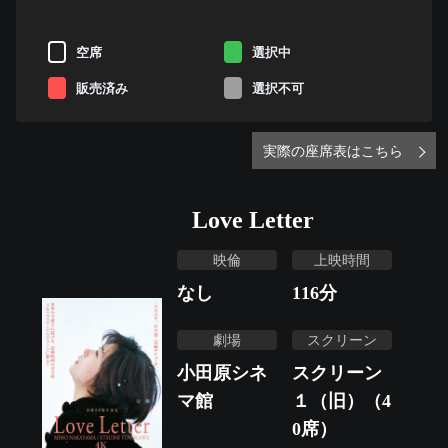
空席
選択中
販売済み
選択不可
実際の座席表はこちら
Love Letter
映倫
上映時間
なし
116
分
劇場
スクリーン
小田原シネ
スクリーン
マ館
１（旧）（4
0席）