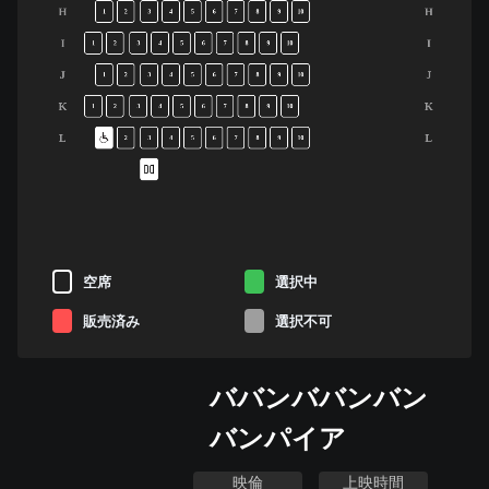
H
H
1
2
3
4
5
6
7
8
9
10
I
I
1
2
3
4
5
6
7
8
9
10
J
J
1
2
3
4
5
6
7
8
9
10
K
K
1
2
3
4
5
6
7
8
9
10
L
L
2
3
4
5
6
7
8
9
10
空席
選択中
販売済み
選択不可
ババンババンバン
バンパイア
映倫
上映時間