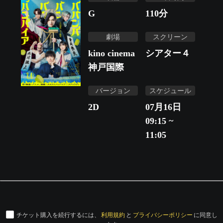
G
110
分
劇場
スクリーン
kino cinema
シアター４
神戸国際
バージョン
スケジュール
2D
07月16日
09:15 ~
11:05
チケット購入を続行するには、
利用規約
と
プライバシーポリシー
に同意し