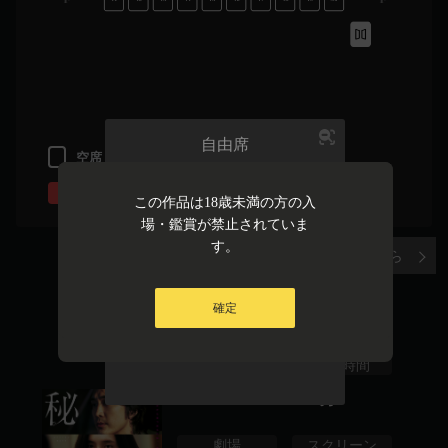
自由席
空席
選択中
販売済み
選択不可
この作品は18歳未満の方の入
場・鑑賞が禁止されていま
1
2
3
4
5
す。
実際の座席表はこちら
6
7
8
9
10
確定
秘顔-ひがん-
確定
映倫
上映時間
R18+
115
分
劇場
スクリーン