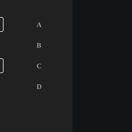
A
B
C
D