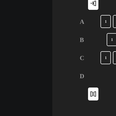
A
1
B
1
C
1
D