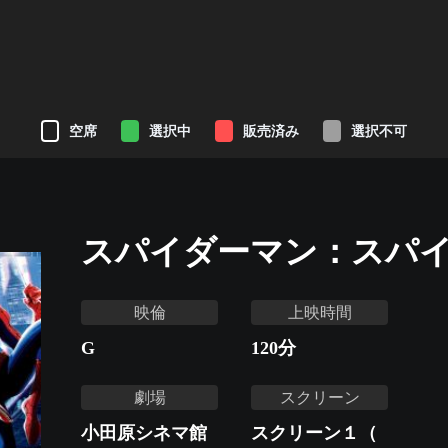
空席
選択中
販売済み
選択不可
スパイダーマン：スパ
映倫
上映時間
G
120
分
劇場
スクリーン
小田原シネマ館
スクリーン１（