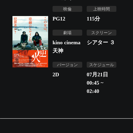
映倫
上映時間
PG12
115
分
劇場
スクリーン
kino cinema
シアター ３
天神
バージョン
スケジュール
2D
07月21日
00:45 ~
02:40