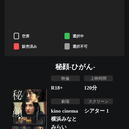
空席
選択中
販売済み
選択不可
秘顔-ひがん-
映倫
上映時間
R18+
120
分
劇場
スクリーン
kino cinema
シアター 1
横浜みなと
みらい