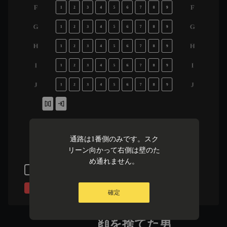
F
F
1
2
3
4
5
6
7
8
9
G
G
1
2
3
4
5
6
7
8
9
H
H
1
2
3
4
5
6
7
8
9
I
I
1
2
3
4
5
6
7
8
9
J
J
1
2
3
4
5
6
7
8
9
通路は1番側のみです。スク
リーン向かって右側は壁のた
め通れません。
空席
選択中
販売済み
選択不可
確定
顔を捨てた男