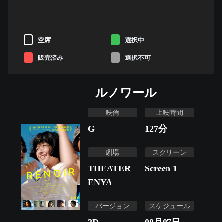
空席
選択中
販売済み
選択不可
ルノワール
映倫
上映時間
G
127
分
劇場
スクリーン
THEATER
Screen 1
ENYA
バージョン
スケジュール
2D
08月07日