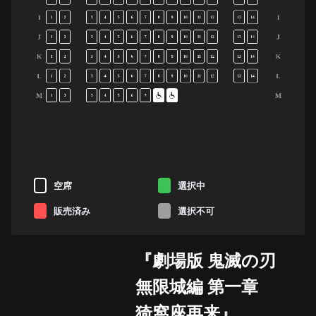
I
I
1
2
3
4
5
6
7
8
9
10
11
12
13
14
J
J
1
2
3
4
5
6
7
8
9
10
11
12
13
14
K
K
1
2
3
4
5
6
7
8
9
10
11
12
13
14
L
L
1
2
3
4
5
6
7
8
9
10
11
12
13
14
M
M
1
2
3
4
5
6
7
空席
選択中
販売済み
選択不可
『劇場版 鬼滅の刃
無限城編 第一章
猗窩座再来』