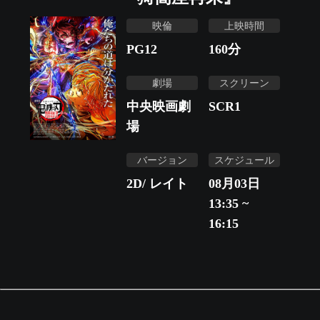
映倫
上映時間
PG12
160
分
劇場
スクリーン
中央映画劇
SCR1
場
バージョン
スケジュール
2D/ レイト
08月03日
13:35 ~
16:15