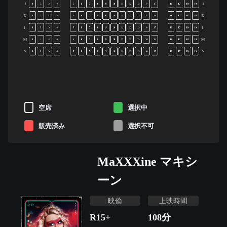
J
J
1
2
3
4
5
6
7
8
9
10
11
12
13
14
15
16
17
18
19
K
K
1
2
3
4
5
6
7
8
9
10
11
12
13
14
15
16
17
18
19
L
L
1
2
3
4
5
6
7
8
9
10
11
12
13
14
15
16
17
18
19
M
M
1
2
3
4
5
6
7
8
9
10
11
12
13
14
15
16
17
18
19
N
N
1
2
3
4
5
6
7
8
9
10
11
12
13
14
15
16
17
18
19
空席
選択中
販売済み
選択不可
MaXXXine マキシ
ーン
映倫
上映時間
R15+
108
分