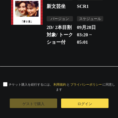
新文芸坐
SCR1
バージョン
スケジュール
2D/ 2本目割
09月28日
対象/ トーク
03:20 ~
ショー付
05:01
チケット購入を続行するには、
利用規約
と
プライバシーポリシー
に同意し
ます
ゲストで購入
ログイン