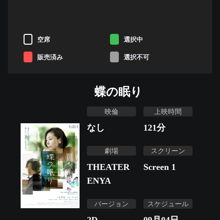
空席
選択中
販売済み
選択不可
蝶の眠り
映倫
上映時間
なし
121
分
劇場
スクリーン
THEATER
Screen 1
ENYA
バージョン
スケジュール
2D
09月04日