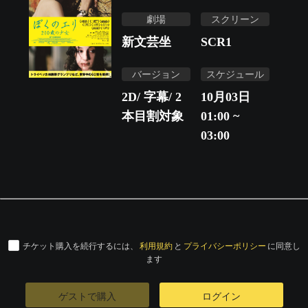
劇場
スクリーン
新文芸坐
SCR1
バージョン
スケジュール
2D/ 字幕/ 2
10月03日
本目割対象
01:00 ~
03:00
チケット購入を続行するには、
利用規約
と
プライバシーポリシー
に同意し
ます
ゲストで購入
ログイン