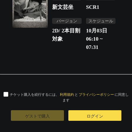
新文芸坐
SCR1
バージョン
スケジュール
2D/ 2本目割
10月03日
対象
06:10 ~
07:31
チケット購入を続行するには、
利用規約
と
プライバシーポリシー
に同意し
ます
ゲストで購入
ログイン