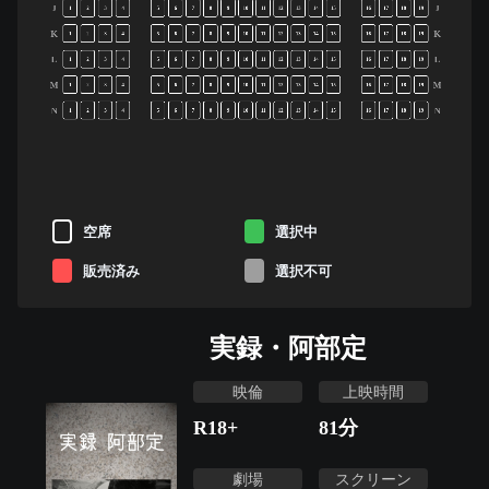
J
J
1
2
3
4
5
6
7
8
9
10
11
12
13
14
15
16
17
18
19
K
K
1
2
3
4
5
6
7
8
9
10
11
12
13
14
15
16
17
18
19
L
L
1
2
3
4
5
6
7
8
9
10
11
12
13
14
15
16
17
18
19
M
M
1
2
3
4
5
6
7
8
9
10
11
12
13
14
15
16
17
18
19
N
N
1
2
3
4
5
6
7
8
9
10
11
12
13
14
15
16
17
18
19
空席
選択中
販売済み
選択不可
実録・阿部定
映倫
上映時間
R18+
81
分
劇場
スクリーン