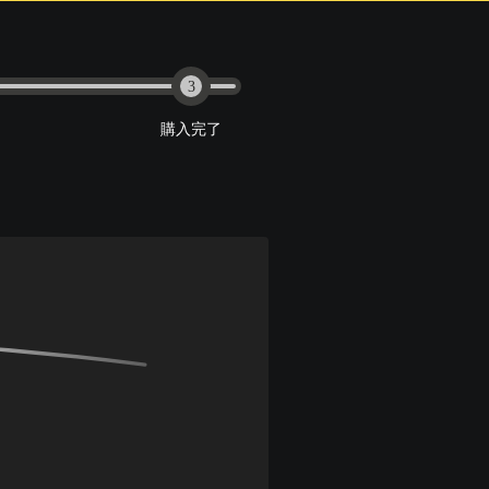
3
購入完了