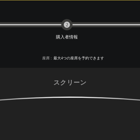
2
購入者情報
座席
:
最大
4
つの座席を予約できます
スクリーン