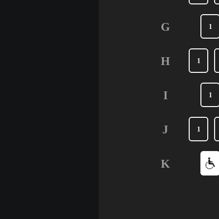
G
1
H
1
I
1
J
1
K