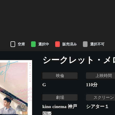
空席
選択中
販売済み
選択不可
シークレット・メ
映倫
上映時間
G
110
分
劇場
スクリーン
kino cinema 神戸
シアター１
国際