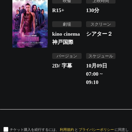
映倫
上映時間
R15+
130
分
劇場
スクリーン
kino cinema
シアター２
神戸国際
バージョン
スケジュール
2D/ 字幕
10月09日
07:00 ~
09:10
チケット購入を続行するには、
利用規約
と
プライバシーポリシー
に同意し