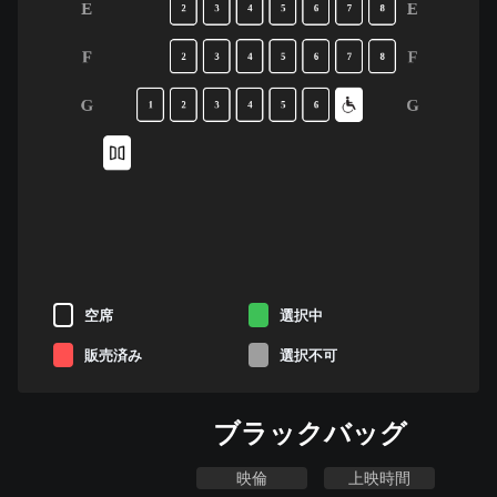
E
E
2
3
4
5
6
7
8
F
F
2
3
4
5
6
7
8
G
G
1
2
3
4
5
6
空席
選択中
販売済み
選択不可
ブラックバッグ
映倫
上映時間