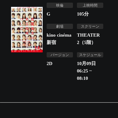
映倫
上映時間
G
105
分
劇場
スクリーン
kino cinéma
THEATER
新宿
2（5階）
バージョン
スケジュール
2D
10月09日
06:25 ~
08:10