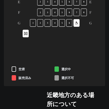
E
E
2
3
4
5
6
7
8
F
F
2
3
4
5
6
7
8
G
G
1
2
3
4
5
6
空席
選択中
販売済み
選択不可
近畿地方のある場
所について