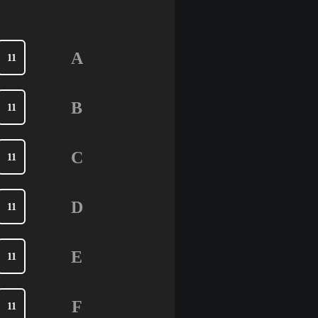
A
11
B
11
C
11
D
11
E
11
F
11