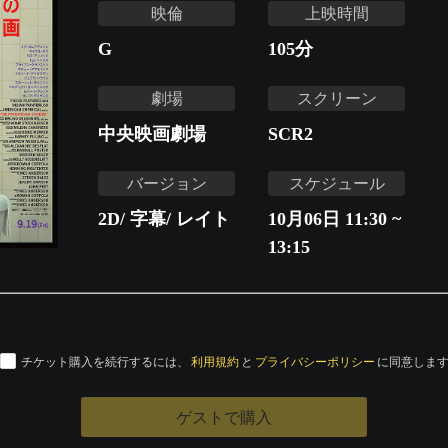
映倫
上映時間
G
105
分
劇場
スクリーン
中央映画劇場
SCR2
バージョン
スケジュール
2D/ 字幕/ レイト
10月06日 11:30 ~
13:15
チケット購入を続行するには、
利用規約
と
プライバシーポリシー
に同意しま
ゲストで購入