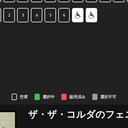
2
3
4
5
6
空席
選択中
販売済み
選択不可
ザ・ザ・コルダのフェ