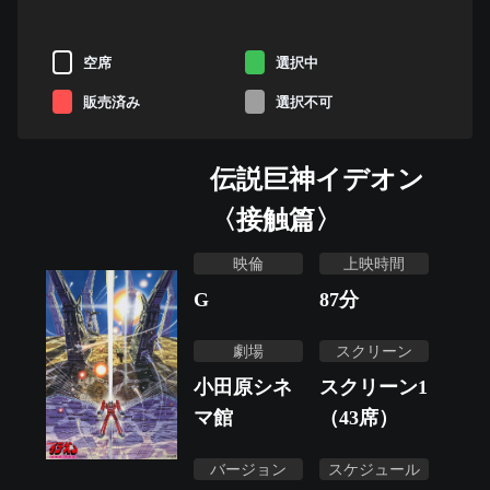
空席
選択中
販売済み
選択不可
伝説巨神イデオン
〈接触篇〉
映倫
上映時間
G
87
分
劇場
スクリーン
小田原シネ
スクリーン1
マ館
（43席）
バージョン
スケジュール