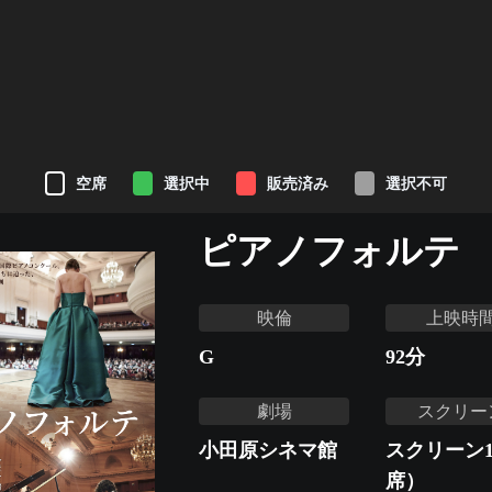
空席
選択中
販売済み
選択不可
ピアノフォルテ
映倫
上映時
G
92
分
劇場
スクリー
小田原シネマ館
スクリーン1
席）