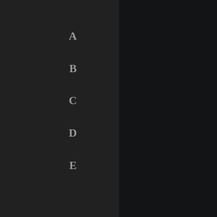
A
B
C
D
E