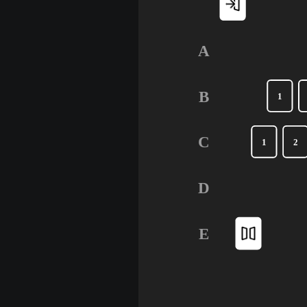
A
B
1
C
1
2
D
E