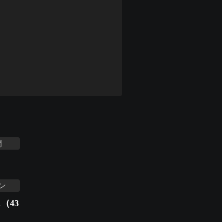
間
ン
（43