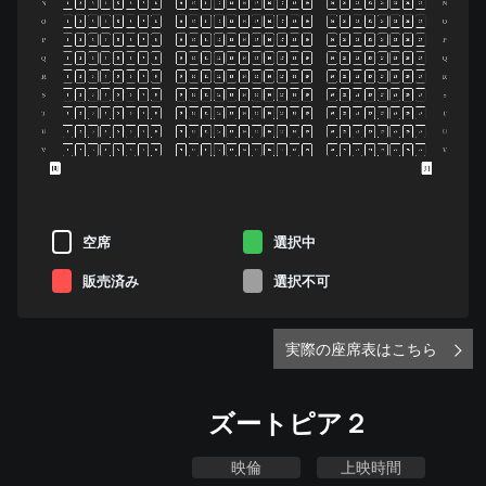
N
N
1
2
3
4
5
6
7
8
9
10
11
12
13
14
15
16
17
18
19
20
21
22
23
24
25
26
27
O
O
1
2
3
4
5
6
7
8
9
10
11
12
13
14
15
16
17
18
19
20
21
22
23
24
25
26
27
P
P
1
2
3
4
5
6
7
8
9
10
11
12
13
14
15
16
17
18
19
20
21
22
23
24
25
26
27
Q
Q
1
2
3
4
5
6
7
8
9
10
11
12
13
14
15
16
17
18
19
20
21
22
23
24
25
26
27
R
R
1
2
3
4
5
6
7
8
9
10
11
12
13
14
15
16
17
18
19
20
21
22
23
24
25
26
27
S
S
1
2
3
4
5
6
7
8
9
10
11
12
13
14
15
16
17
18
19
20
21
22
23
24
25
26
27
T
T
1
2
3
4
5
6
7
8
9
10
11
12
13
14
15
16
17
18
19
20
21
22
23
24
25
26
27
U
U
1
2
3
4
5
6
7
8
9
10
11
12
13
14
15
16
17
18
19
20
21
22
23
24
25
26
27
V
V
1
2
3
4
5
6
7
8
9
10
11
12
13
14
15
16
17
18
19
20
21
22
23
24
25
26
27
空席
選択中
販売済み
選択不可
実際の座席表はこちら
ズートピア２
映倫
上映時間