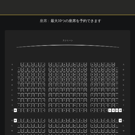
座席
:
最大
10
つの座席を予約できます
スクリーン
A
A
2
3
4
5
6
7
8
9
10
11
12
13
14
15
16
17
18
19
20
21
22
23
24
25
26
B
B
1
2
3
4
5
6
7
8
9
10
11
12
13
14
15
16
17
18
19
20
21
22
23
24
25
26
27
C
C
1
2
3
4
5
6
7
8
9
10
11
12
13
14
15
16
17
18
19
20
21
22
23
24
25
26
27
D
D
1
2
3
4
5
6
7
8
9
10
11
12
13
14
15
16
17
18
19
20
21
22
23
24
25
26
27
E
E
1
2
3
4
5
6
7
8
9
10
11
12
13
14
15
16
17
18
19
20
21
22
23
24
25
26
27
F
F
1
2
3
4
5
6
7
8
9
10
11
12
13
14
15
16
17
18
19
20
21
22
23
24
25
26
27
G
G
1
2
3
4
5
6
7
8
9
10
11
12
13
14
15
16
17
18
19
20
21
22
23
24
25
26
27
H
H
1
2
3
4
5
6
7
8
9
10
11
12
13
14
15
16
17
18
19
20
21
22
23
24
25
26
27
I
I
1
2
3
4
5
6
7
8
9
10
11
12
13
14
15
16
17
18
19
20
21
22
23
24
25
26
27
J
J
1
2
3
4
5
6
7
8
9
10
11
12
13
14
15
16
17
18
19
20
21
22
23
24
K
K
1
2
3
4
5
6
7
8
9
10
11
12
13
14
15
16
17
18
19
20
21
22
23
24
25
26
27
L
L
1
2
3
4
5
6
7
8
9
10
11
12
13
14
15
16
17
18
19
20
21
22
23
24
25
26
27
M
M
1
2
3
4
5
6
7
8
9
10
11
12
13
14
15
16
17
18
19
20
21
22
23
24
25
26
27