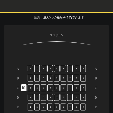
座席
:
最大
5
つの座席を予約できます
スクリーン
A
A
1
2
3
4
5
6
7
8
9
B
B
1
2
3
4
5
6
7
8
9
C
C
1
2
3
4
5
6
7
8
9
D
D
1
2
3
4
5
6
7
8
9
E
E
1
2
3
4
5
6
7
8
9