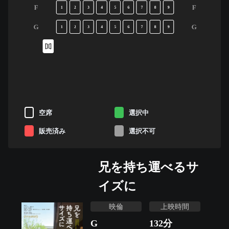
F
F
1
2
3
4
5
6
7
8
9
G
G
1
2
3
4
5
6
7
8
9
空席
選択中
販売済み
選択不可
兄を持ち運べるサ
イズに
映倫
上映時間
G
132
分