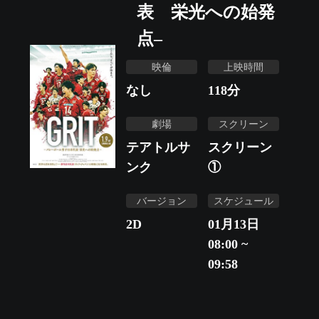
表 栄光への始発
点–
映倫
上映時間
なし
118
分
劇場
スクリーン
テアトルサ
スクリーン
ンク
①
バージョン
スケジュール
2D
01月13日
08:00 ~
09:58