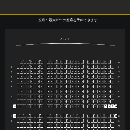
座席
:
最大
10
つの座席を予約できます
スクリーン
A
A
2
3
4
5
6
7
8
9
10
11
12
13
14
15
16
17
18
19
20
21
22
23
24
25
26
B
B
1
2
3
4
5
6
7
8
9
10
11
12
13
14
15
16
17
18
19
20
21
22
23
24
25
26
27
C
C
1
2
3
4
5
6
7
8
9
10
11
12
13
14
15
16
17
18
19
20
21
22
23
24
25
26
27
D
D
1
2
3
4
5
6
7
8
9
10
11
12
13
14
15
16
17
18
19
20
21
22
23
24
25
26
27
E
E
1
2
3
4
5
6
7
8
9
10
11
12
13
14
15
16
17
18
19
20
21
22
23
24
25
26
27
F
F
1
2
3
4
5
6
7
8
9
10
11
12
13
14
15
16
17
18
19
20
21
22
23
24
25
26
27
G
G
1
2
3
4
5
6
7
8
9
10
11
12
13
14
15
16
17
18
19
20
21
22
23
24
25
26
27
H
H
1
2
3
4
5
6
7
8
9
10
11
12
13
14
15
16
17
18
19
20
21
22
23
24
25
26
27
I
I
1
2
3
4
5
6
7
8
9
10
11
12
13
14
15
16
17
18
19
20
21
22
23
24
25
26
27
J
J
1
2
3
4
5
6
7
8
9
10
11
12
13
14
15
16
17
18
19
20
21
22
23
24
K
K
1
2
3
4
5
6
7
8
9
10
11
12
13
14
15
16
17
18
19
20
21
22
23
24
25
26
27
L
L
1
2
3
4
5
6
7
8
9
10
11
12
13
14
15
16
17
18
19
20
21
22
23
24
25
26
27
M
M
1
2
3
4
5
6
7
8
9
10
11
12
13
14
15
16
17
18
19
20
21
22
23
24
25
26
27