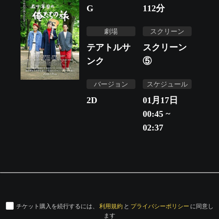
G
112
分
劇場
スクリーン
テアトルサ
スクリーン
ンク
⑤
バージョン
スケジュール
2D
01月17日
00:45 ~
02:37
チケット購入を続行するには、
利用規約
と
プライバシーポリシー
に同意し
ます