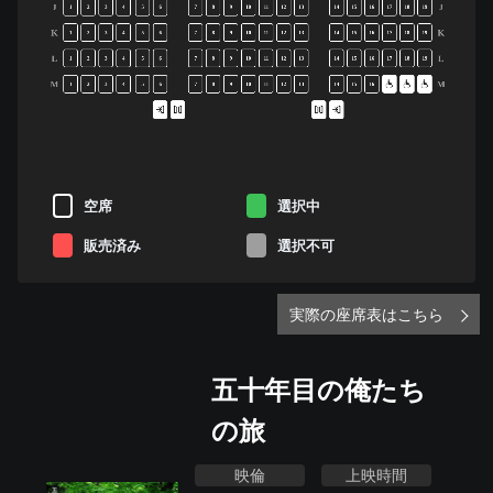
J
J
1
2
3
4
5
6
7
8
9
10
11
12
13
14
15
16
17
18
19
K
K
1
2
3
4
5
6
7
8
9
10
11
12
13
14
15
16
17
18
19
L
L
1
2
3
4
5
6
7
8
9
10
11
12
13
14
15
16
17
18
19
M
M
1
2
3
4
5
6
7
8
9
10
11
12
13
14
15
16
空席
選択中
販売済み
選択不可
実際の座席表はこちら
五十年目の俺たち
の旅
映倫
上映時間