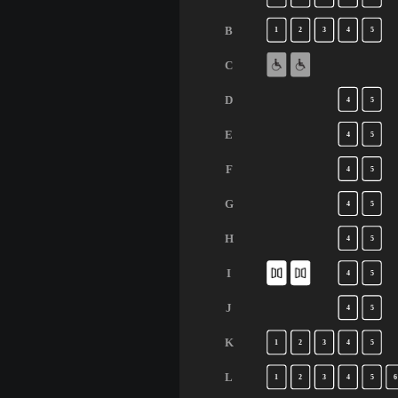
B
1
2
3
4
5
C
D
4
5
E
4
5
F
4
5
G
4
5
H
4
5
I
4
5
J
4
5
K
1
2
3
4
5
L
1
2
3
4
5
6