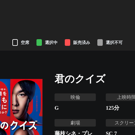
空席
選択中
販売済み
選択不可
君のクイズ
映倫
上映時
G
125
分
劇場
スクリー
藤枝シネ・プレ
SC 7