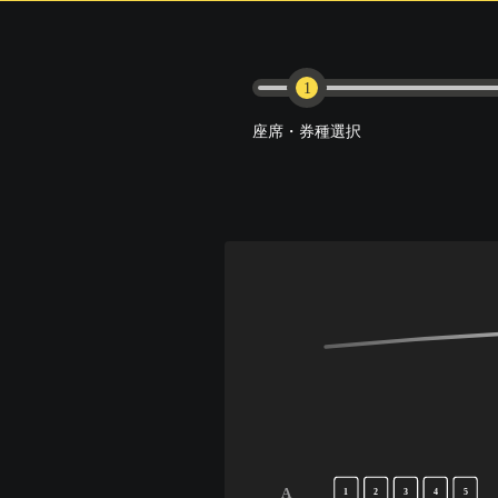
1
座席・券種選択
A
1
2
3
4
5