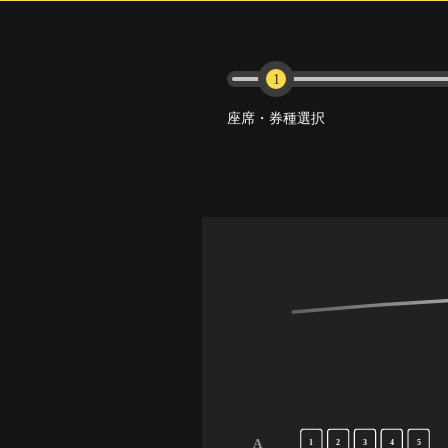
1
座席・券種選択
A
1
2
3
4
5