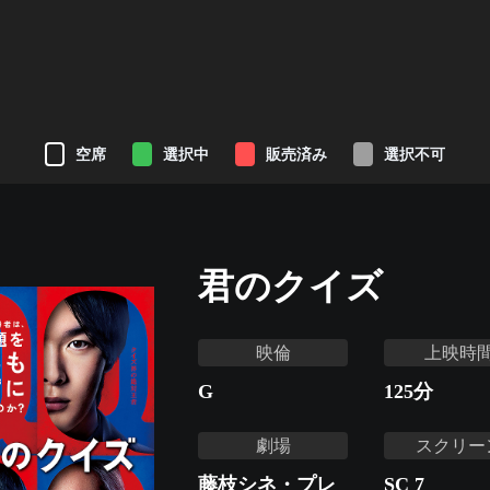
空席
選択中
販売済み
選択不可
君のクイズ
映倫
上映時
G
125
分
劇場
スクリー
藤枝シネ・プレ
SC 7