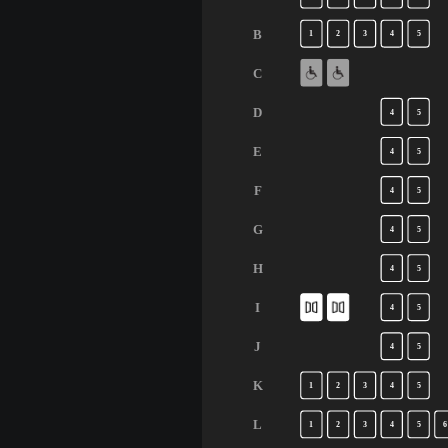
B
1
2
3
4
5
C
D
4
5
E
4
5
F
4
5
G
4
5
H
4
5
I
4
5
J
4
5
K
1
2
3
4
5
L
1
2
3
4
5
6