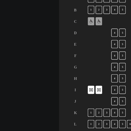
B
1
2
3
4
5
C
D
4
5
E
4
5
F
4
5
G
4
5
H
4
5
I
4
5
J
4
5
K
1
2
3
4
5
L
1
2
3
4
5
6