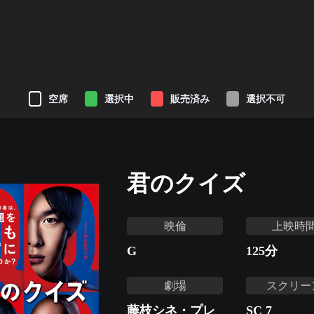
空席
選択中
販売済み
選択不可
君のクイズ
映倫
上映時
G
125
分
劇場
スクリー
藤枝シネ・プレ
SC 7