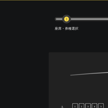
1
座席・券種選択
A
1
2
3
4
5