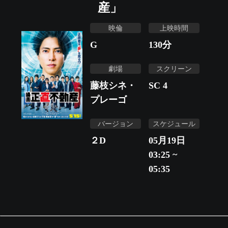
産」
映倫
上映時間
G
130
分
劇場
スクリーン
藤枝シネ・
SC 4
プレーゴ
バージョン
スケジュール
２D
05月19日
03:25 ~
05:35